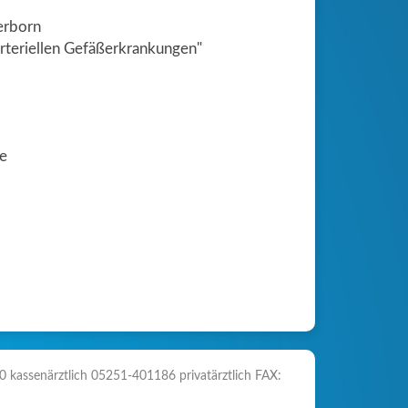
erborn
arteriellen Gefäßerkrankungen"
ie
 kassenärztlich 05251-401186 privatärztlich FAX: